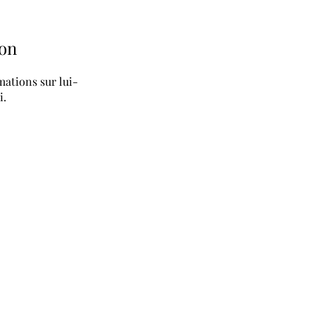
on
ations sur lui-
i.